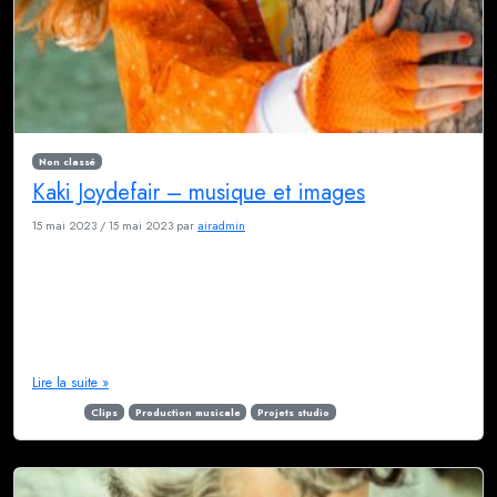
Non classé
Kaki Joydefair – musique et images
15 mai 2023
/
15 mai 2023
par
airadmin
Ce qui est saisissant avec Caroline aka Kaki, c’est son enthousiasme
indéboulonnable. Cette chanteuse autodidacte suit d’abord son instinct,
son « coeur fou » (vous écouterez la chanson). Plus qu’une thérapie, la
musique est une évidence pour elle. Quand elle est venue nous solliciter
pour réaliser son projet musical, nosu avons été séduit par sa candeur et
[…]
Lire la suite »
Étiqueté
Clips
Production musicale
Projets studio