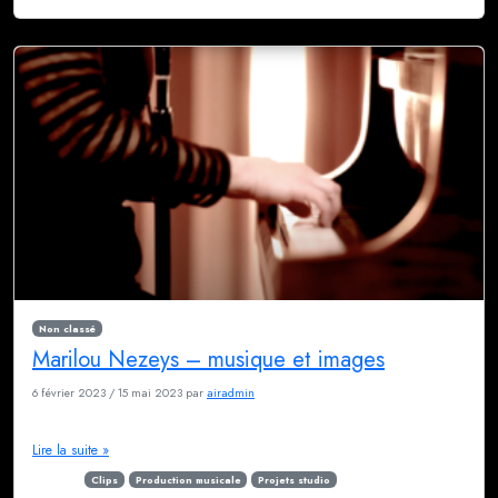
Non classé
Marilou Nezeys – musique et images
6 février 2023
/
15 mai 2023
par
airadmin
Marilou en livestream
Lire la suite »
Étiqueté
Clips
Production musicale
Projets studio