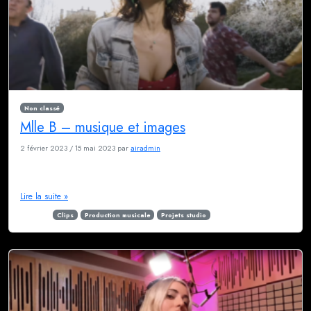
Non classé
Mlle B – musique et images
2 février 2023
/
15 mai 2023
par
airadmin
Mlle B nous a prêté sa confiance pour la réalisation de 2 clips et 6 des
titres de son premier album, Femme Plume.
Lire la suite »
Étiqueté
Clips
Production musicale
Projets studio