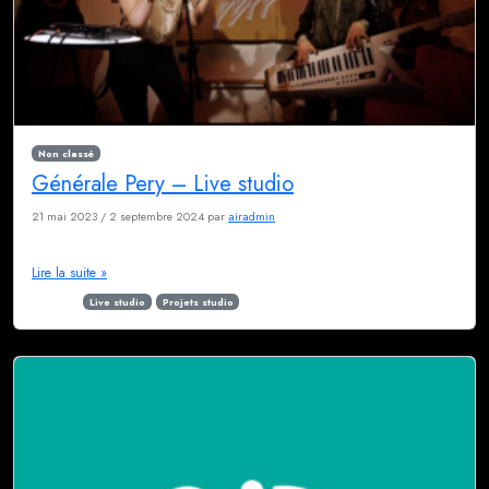
Non classé
Générale Pery – Live studio
21 mai 2023
/
2 septembre 2024
par
airadmin
Merci à Générale Pery d’être venu jouer leurs titres en live au studio.
Lire la suite »
Étiqueté
Live studio
Projets studio