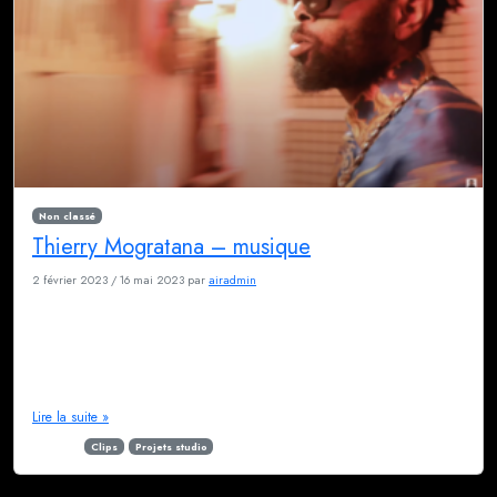
Non classé
Thierry Mogratana – musique
2 février 2023
/
16 mai 2023
par
airadmin
Thierry est probablement un des meilleurs guitaristes qui soit passé par le
studio. Grand habitué de la scène Rumba Congolaise, ce musicien génial
délivre des mélodies avec une facilité déconcertante. Il a fait son single
au studio début 2021, nous avons improvisé un clip à la fin des séances
de mixage. Ce style de musique […]
Lire la suite »
Étiqueté
Clips
Projets studio