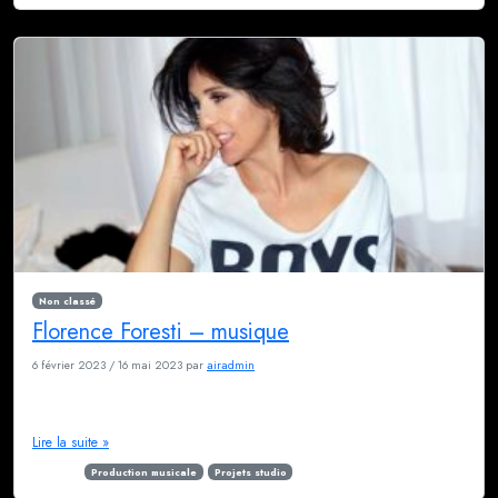
Non classé
Florence Foresti – musique
6 février 2023
/
16 mai 2023
par
airadmin
Nous avons travaillé sur la musique d’introduction du nouveau spectacle
de Florence Foresti
Lire la suite »
Étiqueté
Production musicale
Projets studio