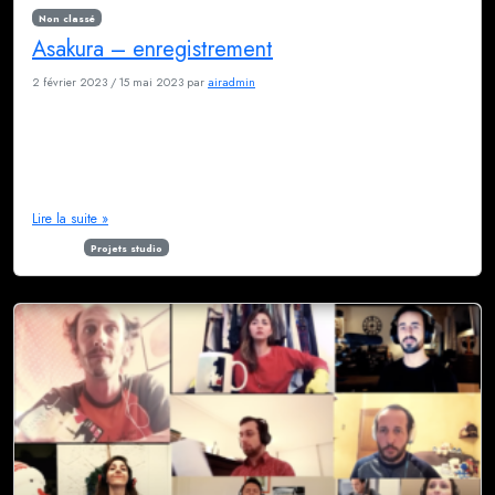
Non classé
Asakura – enregistrement
2 février 2023
/
15 mai 2023
par
airadmin
Un artiste hors format Asakura surprend tant par sa taille (au moins 1,95m)
que par la douceur et la gentillesse de son caractère. Il est passé au
studio pour enregistrer les voix de son single Bamako en 2022 et ce fut
une belle rencontre humaine et artistique. Il a réussi à mélanger rap et
ASMR, […]
Lire la suite »
Étiqueté
Projets studio