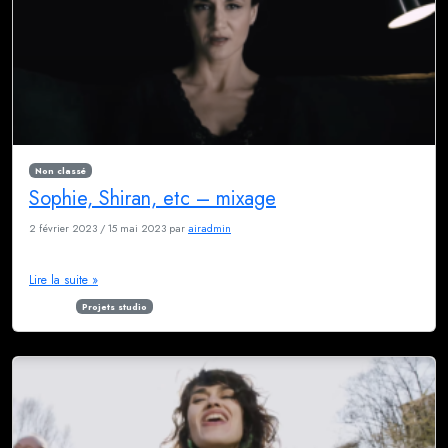
Non classé
Sophie, Shiran, etc – mixage
2 février 2023
/
15 mai 2023
par
airadmin
allez découvrir le single de Sophie, Shiran etc Que Quieres
Lire la suite »
Étiqueté
Projets studio