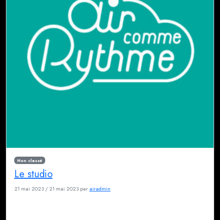
Non classé
Le studio
21 mai 2023
/
21 mai 2023
par
airadmin
Bienvenue au studio Air Comme Rythme, un endroit chaleureux et
accueillant à deux pas de Paris.
Studio suréquipé et professionnel, nous accompagnons tous vos projets.