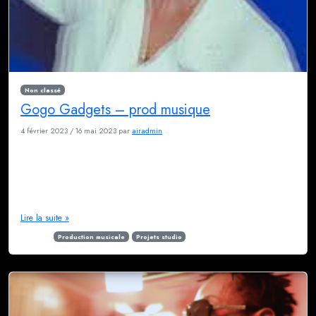
Non classé
Gogo Gadgets – prod musique
4 février 2023
/
16 mai 2023
par
airadmin
Margault alias Gogo Gadgets est une artiste chanteuse qui vient de la
comédie musicale et dont l’univers est très emprunt de pop 80’s.Elle est
venue travailler au studio en 2021 pour son EP dont Nicolas Bénier a
assuré la réalisation musicale. Elle défend actuellement son projet sur
scène en attendant le prochain opus. Le processus […]
Lire la suite »
Étiqueté
Production musicale
Projets studio