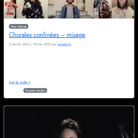
Non classé
Chorales confinées – mixage
2 février 2023
/
15 mai 2023
par
airadmin
Notre partenaire historique Musidrama nous a contacté en ce jour de mars
2020, vous savez, le confinement ? Vous aviez oublié ? Tant mieux ! Mais
cette période ingrate nous a laissé quelques bons souvenirs, comme cette
collaboration improbable. Samuel Sené appelle Nicolas, et la discussion
tient à peu près en ces termes : Samuel […]
Lire la suite »
Étiqueté
Projets studio