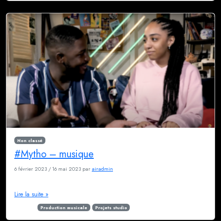
Non classé
#Mytho – musique
6 février 2023
/
16 mai 2023
par
airadmin
Consultez-nous pour en savoir plus
Lire la suite »
Étiqueté
Production musicale
Projets studio