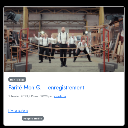
Non classé
Parité Mon Q – enregistrement
2 février 2023
/
15 mai 2023
par
airadmin
Ambiance conviviale et grivoise garantie
Lire la suite »
Étiqueté
Projets studio