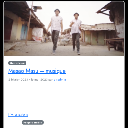
Non classé
Masao Masu – musique
2 février 2023
/
16 mai 2023
par
airadmin
Un hymne pour le Cameroun Ndolo sonne comme un cri d’unité et de
fête. Les jumeaux Masao ont réuni autour d’eux de grands artistes locaux :
Beko sadey, Tony Nobody, One Rocky. Ils sont tous les deux adorables,
nosu avons passé beaucoup de temps sur de nombreux projets en
2021.Les voix des choeurs et le […]
Lire la suite »
Étiqueté
Projets studio