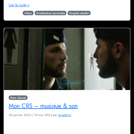
Lire la suite »
Étiqueté
Clips
Production musicale
Projets studio
Non classé
Mon CRS – musique & son
25 janvier 2023
/
15 mai 2023
par
airadmin
Marc Martin, Mon CRS Ce projet sonne presque comme une farce. En tout
cas, ça a presque commencé comme ça : Marc est venu nous voir début
2022 pour nous parler de son idée de reprendre une chanson d’Annie