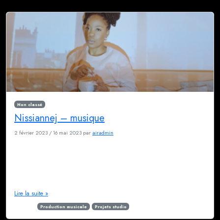
Non classé
Nissiannej – musique
2 février 2023
/
16 mai 2023
par
airadmin
Une artiste à découvrir Nissianne n’est pas (encore) professionnelle de la
musique mais elle a tout pour le devenir. C’est une passionnée qui écrit
avec son coeur, et qui fait les choses dans l’ordre. Et surtout, elle a le
talent et elle sait s’entourer. Elle a osé pousser la porte du studio pour se
lancer […]
Lire la suite »
Étiqueté
Production musicale
Projets studio