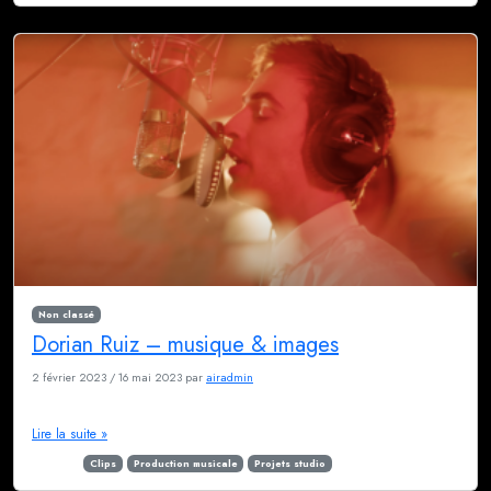
Non classé
Dorian Ruiz – musique & images
2 février 2023
/
16 mai 2023
par
airadmin
Découvrez l’univers de Dorian Ruiz
Lire la suite »
Étiqueté
Clips
Production musicale
Projets studio