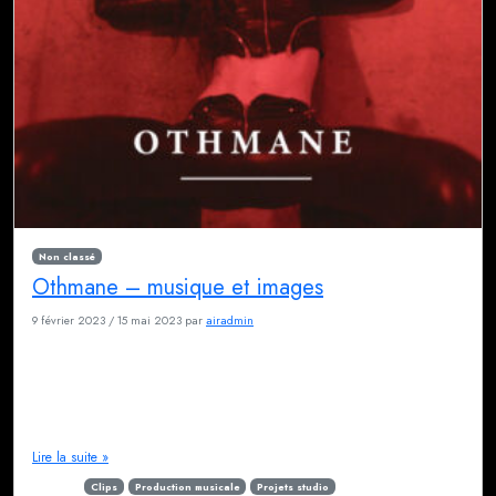
Non classé
Othmane – musique et images
9 février 2023
/
15 mai 2023
par
airadmin
Rencontre avec un artiste Comme souvent, tout est du au hasard. La
rencontre avec Othmane n’échappe pas à cette règle. Nous l’avons
accueilli au studio pour le projet Mon CRS de Marc Martin (toutes les
informations ici). Ça a été une rencontre humaine et artistique si intense
que nous avons décidé de poursuivre la collaboration […]
Lire la suite »
Étiqueté
Clips
Production musicale
Projets studio