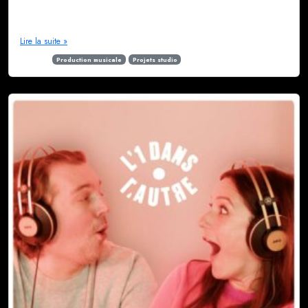
Cordy en pop électro pour en réaliser le clip. Ok, pas de souci on sait
faire. […]
Lire la suite »
Étiqueté
Production musicale
Projets studio