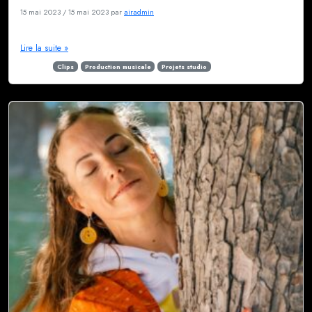
15 mai 2023
/
15 mai 2023
par
airadmin
PRSS en shooting pour la pochette de l’EP Sale
Lire la suite »
Étiqueté
Clips
Production musicale
Projets studio