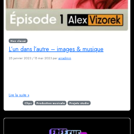
Non classé
L’un dans l’autre – images & musique
25 janvier 2023
/
15 mai 2023
par
airadmin
Rosa Bursztein : L’un dans l’autre Le projet l’UN DANS L’AUTRE c’est l’idée
de Rosa Bursztein, humoriste, créatrice du podcast « Les mecs que j’veux
ken » et comédienne talentueuse.Tout est parti du confinement, comme
pas mal de projets finalement, durant lequel Rosa s’est intéressé aux films
X, mais d’un point de vue sociologique, à savoir : […]
Lire la suite »
Étiqueté
Clips
Production musicale
Projets studio