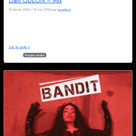
Liam ODEON – Mix
10 février 2023
/
15 mai 2023
par
airadmin
Emmanuel alias Liam ODEON est un auteur et compositeur français qui
nous a sollicité pour du mixage pour la première fois en 2022.Il est très
inspiré par les grands auteurs comme Goldman où Obispo. Bien
qu’habitant à côté d’Avignon, il fait régulièrement appel à nous. Son
enthousiasme est contagieux, et sa générosité profonde. Notre relation […]
Lire la suite »
Étiqueté
Projets studio